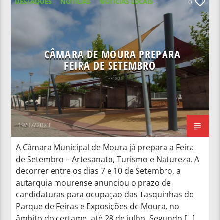
DESTAQUES
NOTICIAS
NOTÍCIAS LOCAIS
0
NOTÍCIAS NACIONAIS
CÂMARA DE MOURA PREPARA
FEIRA DE SETEMBRO
19/07/2023
A Câmara Municipal de Moura já prepara a Feira
de Setembro – Artesanato, Turismo e Natureza. A
decorrer entre os dias 7 e 10 de Setembro, a
autarquia mourense anunciou o prazo de
candidaturas para ocupação das Tasquinhas do
Parque de Feiras e Exposições de Moura, no
âmbito do certame, até 28 de julho. Segundo […]