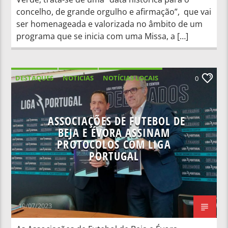
concelho, de grande orgulho e afirmação”, que vai
ser homenageada e valorizada no âmbito de um
programa que se inicia com uma Missa, a […]
DESTAQUES
NOTICIAS
NOTÍCIAS LOCAIS
0
NOTÍCIAS NACIONAIS
ASSOCIAÇÕES DE FUTEBOL DE
BEJA E ÉVORA ASSINAM
PROTOCOLOS COM LIGA
PORTUGAL
19/07/2023