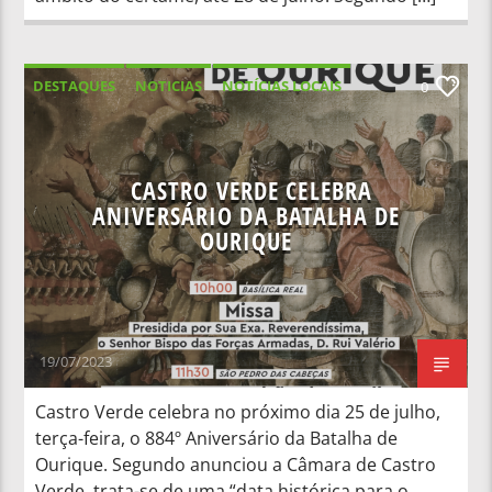
DESTAQUES
NOTICIAS
NOTÍCIAS LOCAIS
0
NOTÍCIAS NACIONAIS
CASTRO VERDE CELEBRA
ANIVERSÁRIO DA BATALHA DE
OURIQUE
19/07/2023
Castro Verde celebra no próximo dia 25 de julho,
terça-feira, o 884º Aniversário da Batalha de
Ourique. Segundo anunciou a Câmara de Castro
Verde, trata-se de uma “data histórica para o