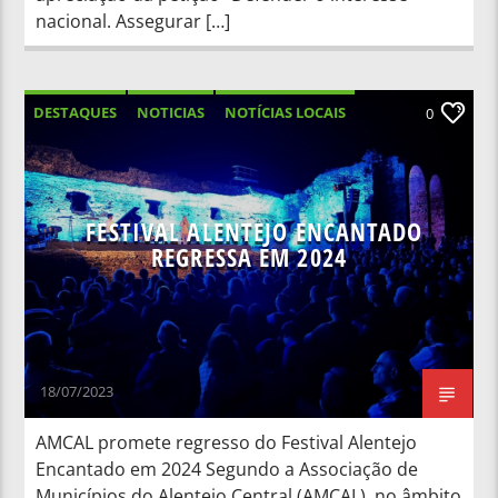
nacional. Assegurar […]
DESTAQUES
NOTICIAS
NOTÍCIAS LOCAIS
0
NOTÍCIAS NACIONAIS
FESTIVAL ALENTEJO ENCANTADO
REGRESSA EM 2024
18/07/2023
AMCAL promete regresso do Festival Alentejo
Encantado em 2024 Segundo a Associação de
Municípios do Alentejo Central (AMCAL), no âmbito