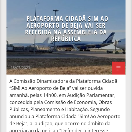
NOTÍCIAS NACIONAIS
PLATAFORMA CIDADÃ SIM AO
AEROPORTO DE BEJA VAI SER
RECEBIDA NA ASSEMBLEIA DA
REPÚBLICA
18/07/2023
A Comissão Dinamizadora da Plataforma Cidadã
“SIM! Ao Aeroporto de Beja” vai ser ouvida
amanhã, pelas 14h00, em Audição Parlamentar,
concedida pela Comissão de Economia, Obras
Públicas, Planeamento e Habitação. Segundo
anunciou a Plataforma Cidadã “Sim! Ao Aeroporto
de Beja”, a audição, que ocorre no âmbito da
apreciação da petição “Defender o interesse