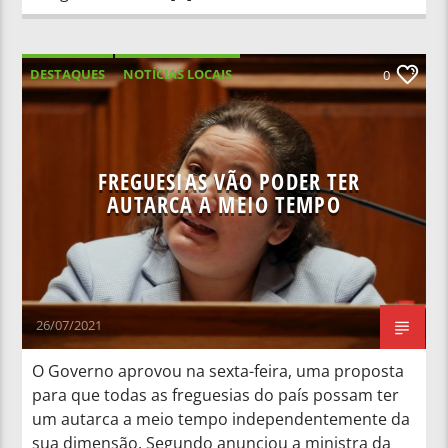
DESTAQUES
NOTÍCIAS LOCAIS
0
NOTÍCIAS NACIONAIS
FREGUESIAS VÃO PODER TER
AUTARCA A MEIO TEMPO
26/07/2021
O Governo aprovou na sexta-feira, uma proposta
para que todas as freguesias do país possam ter
um autarca a meio tempo independentemente da
sua dimensão. Segundo anunciou a ministra da