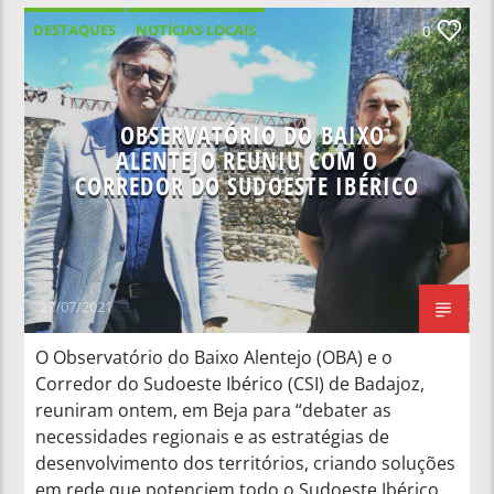
DESTAQUES
NOTÍCIAS LOCAIS
0
NOTÍCIAS NACIONAIS
OBSERVATÓRIO DO BAIXO
ALENTEJO REUNIU COM O
CORREDOR DO SUDOESTE IBÉRICO
27/07/2021
O Observatório do Baixo Alentejo (OBA) e o
Corredor do Sudoeste Ibérico (CSI) de Badajoz,
reuniram ontem, em Beja para “debater as
necessidades regionais e as estratégias de
desenvolvimento dos territórios, criando soluções
em rede que potenciem todo o Sudoeste Ibérico,