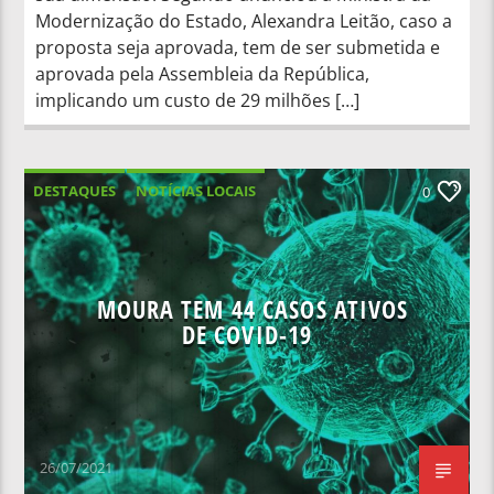
Modernização do Estado, Alexandra Leitão, caso a
proposta seja aprovada, tem de ser submetida e
aprovada pela Assembleia da República,
implicando um custo de 29 milhões […]
DESTAQUES
NOTÍCIAS LOCAIS
0
NOTÍCIAS NACIONAIS
MOURA TEM 44 CASOS ATIVOS
DE COVID-19
26/07/2021