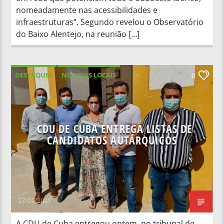
nomeadamente nas acessibilidades e
infraestruturas”. Segundo revelou o Observatório
do Baixo Alentejo, na reunião […]
DESTAQUES
NOTÍCIAS LOCAIS
0
NOTÍCIAS NACIONAIS
CDU DE CUBA ENTREGA LISTAS DE
CANDIDATOS AUTÁRQUICOS
27/07/2021
A CDU de Cuba entregou ontem, no tribunal de