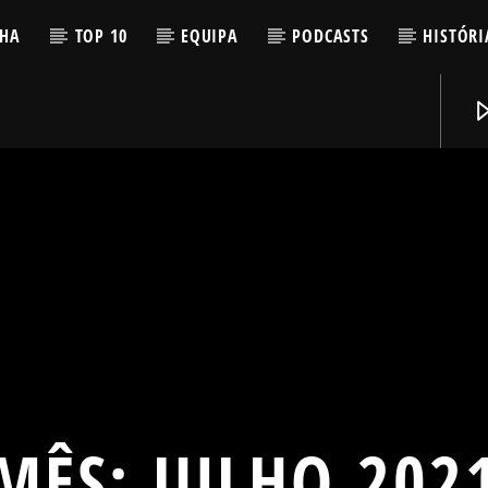
LHA
TOP 10
EQUIPA
PODCASTS
HISTÓRI
MÊS:
JULHO 202