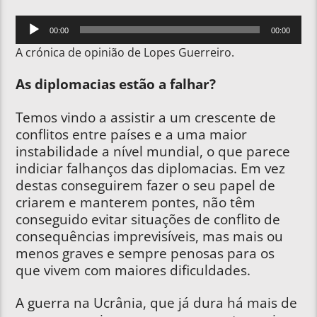
Reprodutor
00:00
00:00
de
A crónica de opinião de Lopes Guerreiro.
áudio
As diplomacias estão a falhar?
Temos vindo a assistir a um crescente de
conflitos entre países e a uma maior
instabilidade a nível mundial, o que parece
indiciar falhanços das diplomacias. Em vez
destas conseguirem fazer o seu papel de
criarem e manterem pontes, não têm
conseguido evitar situações de conflito de
consequências imprevisíveis, mas mais ou
menos graves e sempre penosas para os
que vivem com maiores dificuldades.
A guerra na Ucrânia, que já dura há mais de