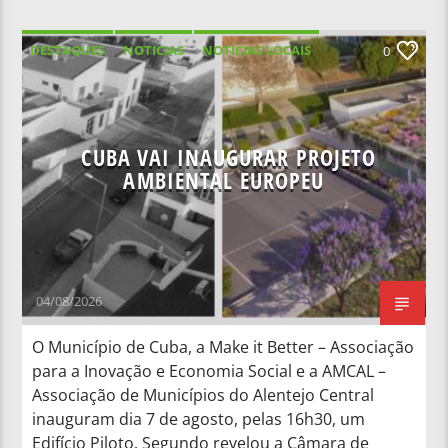
DESTAQUES
NOTICIAS
NOTÍCIAS LOCAIS
0
NOTÍCIAS NACIONAIS
CUBA VAI INAUGURAR PROJETO
AMBIENTAL EUROPEU
04/08/2026
O Município de Cuba, a Make it Better – Associação
para a Inovação e Economia Social e a AMCAL –
Associação de Municípios do Alentejo Central
inauguram dia 7 de agosto, pelas 16h30, um
Edifício Piloto. Segundo revelou a Câmara de