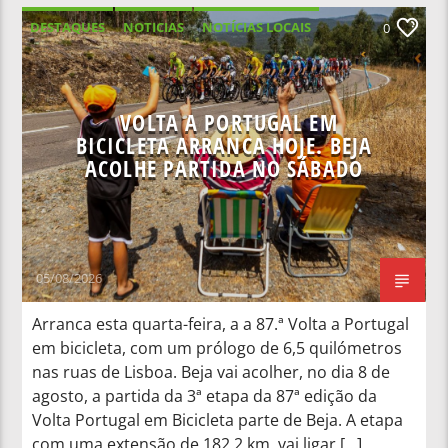
DESTAQUES
NOTICIAS
NOTÍCIAS LOCAIS
0
NOTÍCIAS NACIONAIS
VOLTA A PORTUGAL EM
BICICLETA ARRANCA HOJE. BEJA
ACOLHE PARTIDA NO SÁBADO
05/08/2026
Arranca esta quarta-feira, a a 87.ª Volta a Portugal
em bicicleta, com um prólogo de 6,5 quilómetros
nas ruas de Lisboa. Beja vai acolher, no dia 8 de
agosto, a partida da 3ª etapa da 87ª edição da
Volta Portugal em Bicicleta parte de Beja. A etapa
com uma extensão de 182,2 km, vai ligar […]