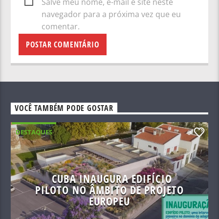
Salve meu nome, e-mail e site neste
navegador para a próxima vez que eu
comentar.
VOCÊ TAMBÉM PODE GOSTAR
DESTAQUES
0
CUBA INAUGURA EDIFÍCIO
PILOTO NO ÂMBITO DE PROJETO
EUROPEU