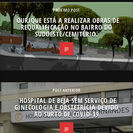
PRÓXIMO POST
OURIQUE ESTÁ A REALIZAR OBRAS DE
REQUALIFICAÇÃO NO BAIRRO DO
SUDOESTE/CEMITÉRIO.
POST ANTERIOR
HOSPITAL DE BEJA SEM SERVIÇO DE
GINECOLOGIA E OBSTETRÍCIA DEVIDO
AO SURTO DE COVID-19