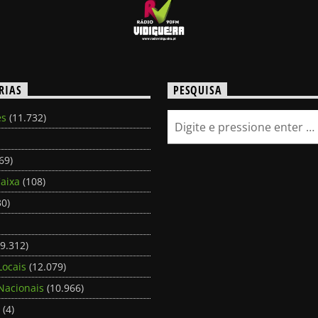
RIAS
PESQUISA
es
(11.732)
69)
aixa
(108)
0)
9.312)
Locais
(12.079)
Nacionais
(10.966)
(4)