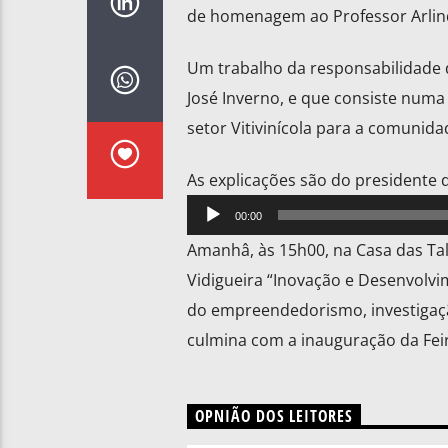
de homenagem ao Professor Arlind
Um trabalho da responsabilidade da
José Inverno, e que consiste numa
setor Vitivinícola para a comunida
As explicações são do presidente d
Reprodutor
00:00
de
Amanhâ, às 15h00, na Casa das Tal
áudio
Vidigueira “Inovação e Desenvolvim
do empreendedorismo, investigação,
culmina com a inauguração da Feir
OPNIÃO DOS LEITORES