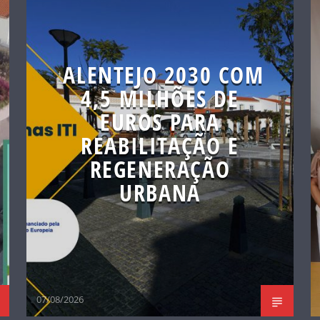
ALENTEJO 2030 COM
4,5 MILHÕES DE
EUROS PARA
REABILITAÇÃO E
REGENERAÇÃO
URBANA
07/08/2026