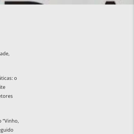
dade,
ticas: o
ite
etores
o “Vinho,
seguido