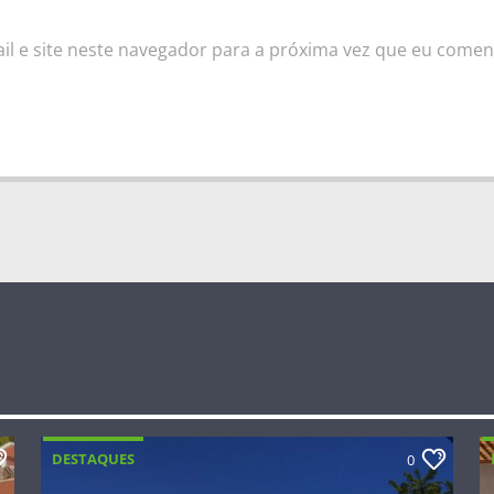
l e site neste navegador para a próxima vez que eu comen
DESTAQUES
0