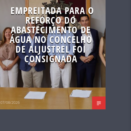
EMPREITADA PARA O
REFORÇO DO
ABASTECIMENTO DE
ÁGUA NO CONCELHO
DE ALJUSTREL FOI
CONSIGNADA
07/08/2026