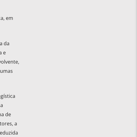
ca, em
a da
a e
volvente,
lgumas
gística
 a
na de
tores, a
reduzida