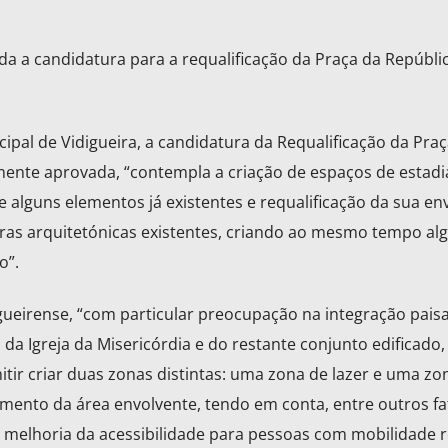
da a candidatura para a requalificação da Praça da Repúbli
al de Vidigueira, a candidatura da Requalificação da Praç
mente aprovada, “contempla a criação de espaços de estadi
e alguns elementos já existentes e requalificação da sua en
iras arquitetónicas existentes, criando ao mesmo tempo a
o”.
gueirense, “com particular preocupação na integração paisa
 da Igreja da Misericórdia e do restante conjunto edificado,
tir criar duas zonas distintas: uma zona de lazer e uma zo
amento da área envolvente, tendo em conta, entre outros fa
 melhoria da acessibilidade para pessoas com mobilidade 