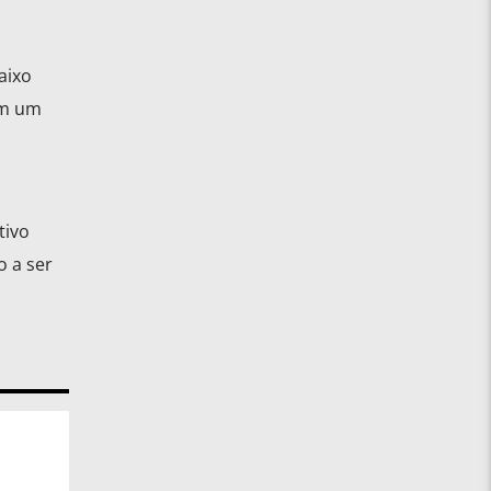
aixo
em um
tivo
o a ser