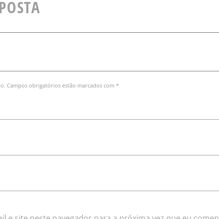
SPOSTA
do. Campos obrigatórios estão marcados com *
l e site neste navegador para a próxima vez que eu comen