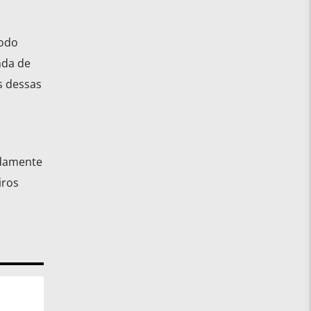
modo
nda de
s dessas
adamente
iros