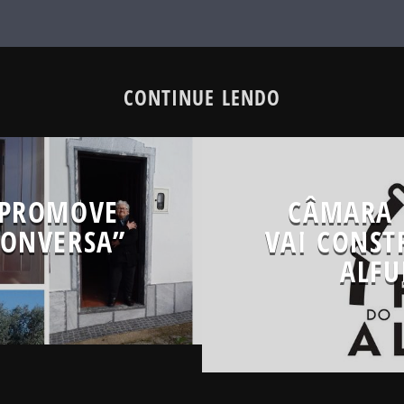
CONTINUE LENDO
 PROMOVE
CÂMARA 
CONVERSA”
VAI CONST
ALFU