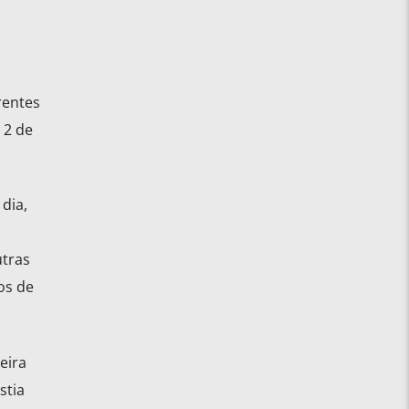
rentes
 2 de
dia,
utras
os de
eira
stia