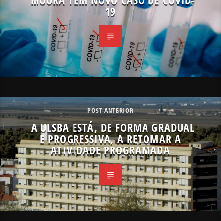
MOURA TEM NOVO CASO DE COVID-
19
POST ANTERIOR
A ULSBA ESTÁ, DE FORMA GRADUAL
E PROGRESSIVA, A RETOMAR A
ATIVIDADE PROGRAMADA