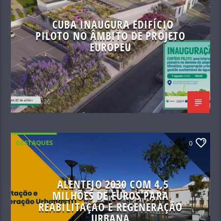
CUBA INAUGURA EDIFÍCIO
PILOTO NO ÂMBITO DE PROJETO
EUROPEU
07/08/2026
DESTAQUES
0
ALENTEJO 2030 COM 4,5
MILHÕES DE EUROS PARA
REABILITAÇÃO E REGENERAÇÃO
URBANA