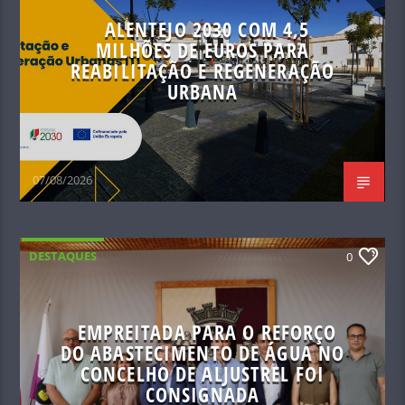
ALENTEJO 2030 COM 4,5
MILHÕES DE EUROS PARA
REABILITAÇÃO E REGENERAÇÃO
URBANA
07/08/2026
DESTAQUES
0
EMPREITADA PARA O REFORÇO
DO ABASTECIMENTO DE ÁGUA NO
CONCELHO DE ALJUSTREL FOI
CONSIGNADA