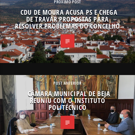
PRÓXIMO POST
CDU DE MOURA ACUSA PS E CHEGA
DE TRAVAR PROPOSTAS PARA
RESOLVER PROBLEMAS DO CONCELHO
POST ANTERIOR
CÂMARA MUNICIPAL DE BEJA
REUNIU COM O INSTITUTO
POLITÉCNICO