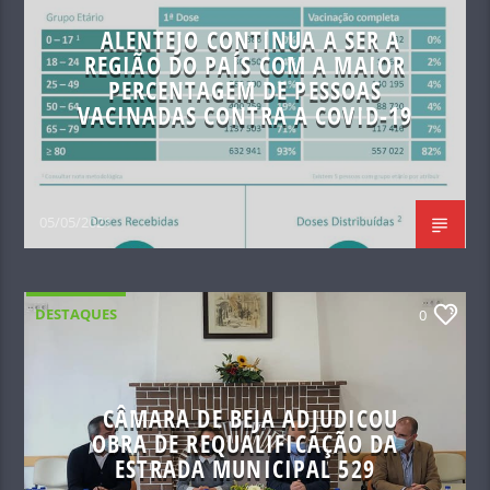
ALENTEJO CONTINUA A SER A
REGIÃO DO PAÍS COM A MAIOR
PERCENTAGEM DE PESSOAS
VACINADAS CONTRA A COVID-19
05/05/2021
DESTAQUES
0
CÂMARA DE BEJA ADJUDICOU
OBRA DE REQUALIFICAÇÃO DA
ESTRADA MUNICIPAL 529