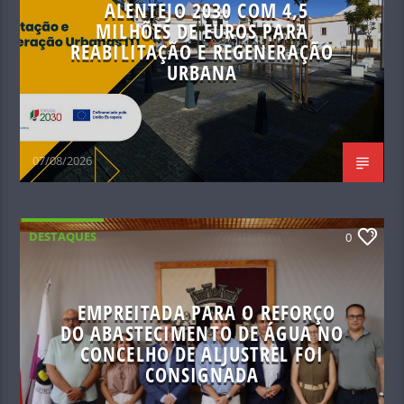
ALENTEJO 2030 COM 4,5
MILHÕES DE EUROS PARA
REABILITAÇÃO E REGENERAÇÃO
URBANA
07/08/2026
DESTAQUES
0
EMPREITADA PARA O REFORÇO
DO ABASTECIMENTO DE ÁGUA NO
CONCELHO DE ALJUSTREL FOI
CONSIGNADA