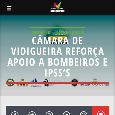
DESTAQUES
NOTÍCIAS LOCAIS
CÂMARA DE
VIDIGUEIRA REFORÇA
APOIO A BOMBEIROS E
IPSS’S