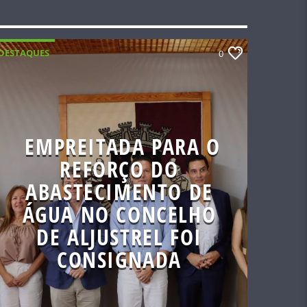
DESTAQUES
0
EMPREITADA PARA O
REFORÇO DO
ABASTECIMENTO DE
ÁGUA NO CONCELHO
DE ALJUSTREL FOI
CONSIGNADA