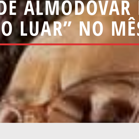
DE ALMODÔVAR
O LUAR” NO MÊ