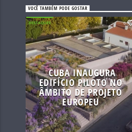
VOCÊ TAMBÉM PODE GOSTAR
DESTAQUES
0
CUBA INAUGURA
EDIFÍCIO PILOTO NO
ÂMBITO DE PROJETO
EUROPEU