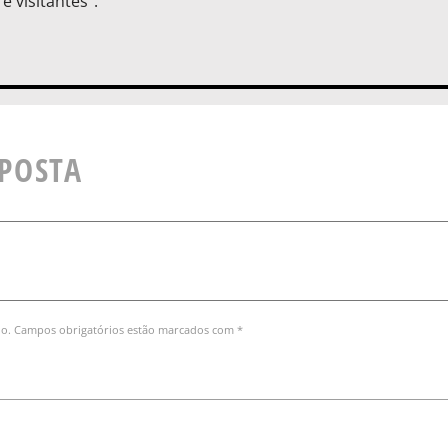
 visitantes”.
SPOSTA
do. Campos obrigatórios estão marcados com *