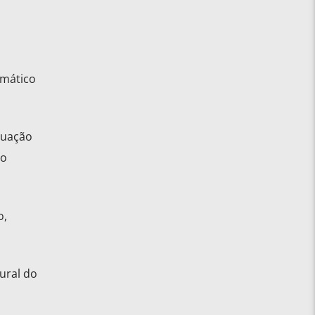
emático
tuação
do
o,
ural do