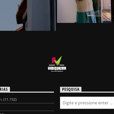
RIAS
PESQUISA
es
(11.732)