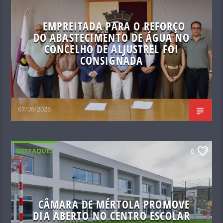
EMPREITADA PARA O REFORÇO
DO ABASTECIMENTO DE ÁGUA NO
CONCELHO DE ALJUSTREL FOI
CONSIGNADA
07/08/2026
DESTAQUES
0
CÂMARA DE MÉRTOLA PROMOVE
DIA ABERTO NO CENTRO ESCOLAR