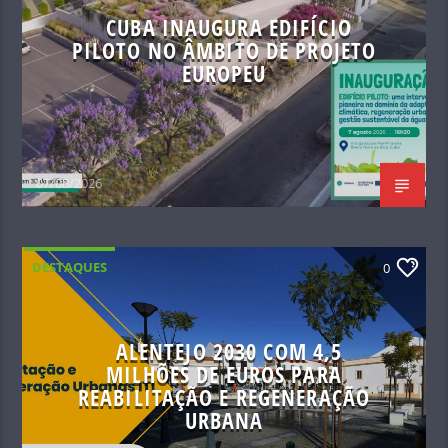
CUBA INAUGURA EDIFÍCIO
PILOTO NO ÂMBITO DE PROJETO
EUROPEU
07/08/2026
DESTAQUES
0
ALENTEJO 2030 COM 4,5
MILHÕES DE EUROS PARA
REABILITAÇÃO E REGENERAÇÃO
URBANA