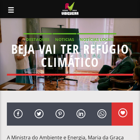
DESTAQUES
NOTICIAS
NOTÍCIAS LOCAIS
BEJA VAI TER REFÚGIO
NOTÍCIAS NACIONAIS
CLIMÁTICO
A Ministra do Ambiente e Energia, Maria da Graça