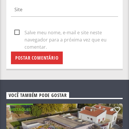
Salve meu nome, e-mail e site neste
navegador para a próxima vez que eu
comentar.
VOCÊ TAMBÉM PODE GOSTAR
DESTAQUES
0