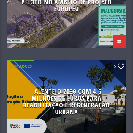
PILOTO NO ÂMBITO DE PROJETO
EUROPEU
07/08/2026
DESTAQUES
0
ALENTEJO 2030 COM 4,5
MILHÕES DE EUROS PARA
REABILITAÇÃO E REGENERAÇÃO
URBANA