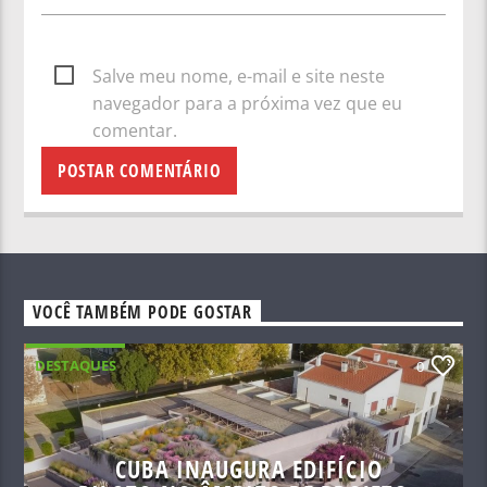
Salve meu nome, e-mail e site neste
navegador para a próxima vez que eu
comentar.
VOCÊ TAMBÉM PODE GOSTAR
DESTAQUES
0
CUBA INAUGURA EDIFÍCIO