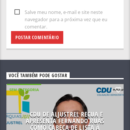
Salve meu nome, e-mail e site neste
navegador para a próxima vez que eu
comentar.
VOCÊ TAMBÉM PODE GOSTAR
SEM CATEGORIA
0
CDU DE ALJUSTREL RECUA E
APRESENTA FERNANDO RUAS
COMO CABEÇA DE LISTA À