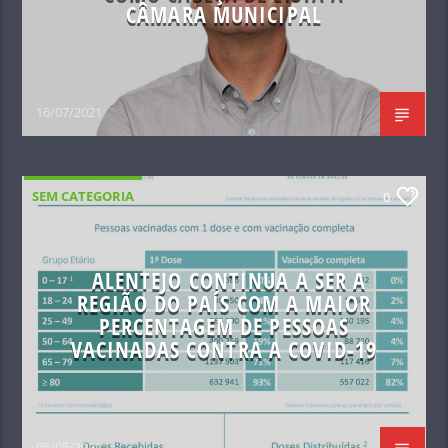
CÂMARA MUNICIPAL
16/07/2021
SEM CATEGORIA
0
ALENTEJO CONTINUA A SER A
REGIÃO DO PAÍS COM A MAIOR
PERCENTAGEM DE PESSOAS
VACINADAS CONTRA A COVID-19
05/05/2021