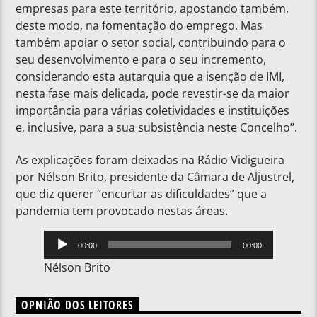
empresas para este território, apostando também,
deste modo, na fomentação do emprego. Mas
também apoiar o setor social, contribuindo para o
seu desenvolvimento e para o seu incremento,
considerando esta autarquia que a isenção de IMI,
nesta fase mais delicada, pode revestir-se da maior
importância para várias coletividades e instituições
e, inclusive, para a sua subsistência neste Concelho”.
As explicações foram deixadas na Rádio Vidigueira
por Nélson Brito, presidente da Câmara de Aljustrel,
que diz querer “encurtar as dificuldades” que a
pandemia tem provocado nestas áreas.
Reprodutor
00:00
00:00
de
Nélson Brito
áudio
OPNIÃO DOS LEITORES