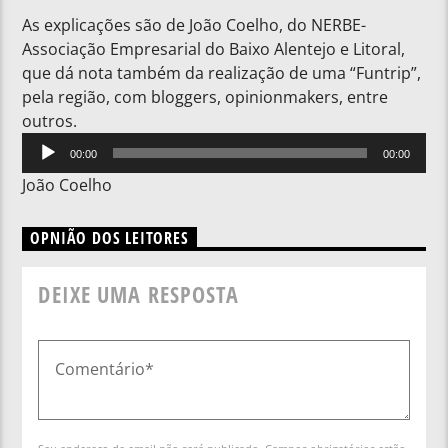
As explicações são de João Coelho, do NERBE-
Associação Empresarial do Baixo Alentejo e Litoral,
que dá nota também da realização de uma “Funtrip”,
pela região, com bloggers, opinionmakers, entre
outros.
Reprodutor
00:00
00:00
de
João Coelho
áudio
OPNIÃO DOS LEITORES
DEIXE UMA RESPOSTA