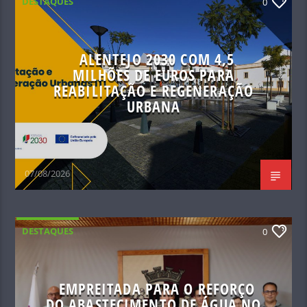
DESTAQUES
0
ALENTEJO 2030 COM 4,5
MILHÕES DE EUROS PARA
REABILITAÇÃO E REGENERAÇÃO
URBANA
07/08/2026
DESTAQUES
0
EMPREITADA PARA O REFORÇO
DO ABASTECIMENTO DE ÁGUA NO