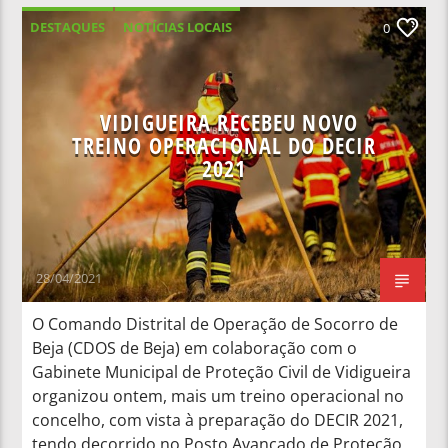
DESTAQUES
NOTÍCIAS LOCAIS
0
NOTÍCIAS NACIONAIS
VIDIGUEIRA RECEBEU NOVO
TREINO OPERACIONAL DO DECIR
2021
28/04/2021
O Comando Distrital de Operação de Socorro de
Beja (CDOS de Beja) em colaboração com o
Gabinete Municipal de Proteção Civil de Vidigueira
organizou ontem, mais um treino operacional no
concelho, com vista à preparação do DECIR 2021,
tendo decorrido no Posto Avançado de Proteção