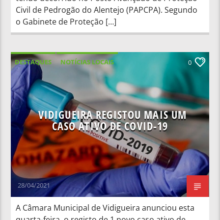
Civil de Pedrogão do Alentejo (PAPCPA). Segundo
o Gabinete de Proteção […]
DESTAQUES
NOTÍCIAS LOCAIS
0
NOTÍCIAS NACIONAIS
SAÚDE
VIDIGUEIRA REGISTOU MAIS UM
CASO ATIVO DE COVID-19
28/04/2021
A Câmara Municipal de Vidigueira anunciou esta
quarta-feira, o registo de 1 novo caso ativo de