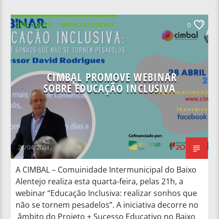
DESTAQUES
NOTÍCIAS LOCAIS
0
NOTÍCIAS NACIONAIS
CIMBAL PROMOVE WEBINAR
SOBRE EDUCAÇÃO INCLUSIVA
28/04/2021
A CIMBAL – Comuinidade Intermunicipal do Baixo
Alentejo realiza esta quarta-feira, pelas 21h, a
webinar “Educação Inclusiva: realizar sonhos que
não se tornem pesadelos”. A iniciativa decorre no
âmbito do Projeto + Sucesso Educativo no Baixo