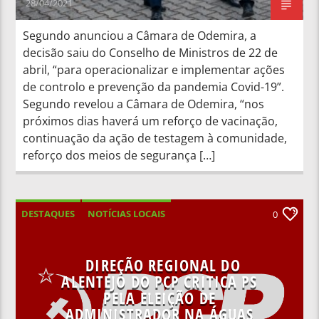
28/04/2021
Segundo anunciou a Câmara de Odemira, a
decisão saiu do Conselho de Ministros de 22 de
abril, “para operacionalizar e implementar ações
de controlo e prevenção da pandemia Covid-19”.
Segundo revelou a Câmara de Odemira, “nos
próximos dias haverá um reforço de vacinação,
continuação da ação de testagem à comunidade,
reforço dos meios de segurança […]
DESTAQUES
NOTÍCIAS LOCAIS
0
NOTÍCIAS NACIONAIS
DIREÇÃO REGIONAL DO
ALENTEJO DO PCP CRITICA PS
PELA ELEIÇÃO DE
ADMINISTRADOR NA ÁGUAS