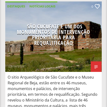
DESTAQUES
NOTÍCIAS LOCAIS
0
NOTÍCIAS NACIONAIS
SÃO CUCUFATE É UM DOS
MONUMENTOS DE INTERVENÇÃO
PRIORITÁRIA PARA
REQUALIFICAÇÃO
29/04/2021
O sitio Arqueológico de São Cucufate e o Museu
Regional de Beja, estão entre os 46 museus,
monumentos e palácios, de intervenção
prioritária, em termos de requalificação. Segundo
revelou o Ministério da Cultura, a lista de 46
museus, monumentos e palácios, mais três