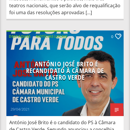
teatros nacionais, que serão alvo de requalificação
foi uma das resoluções aprovadas […]
DESTAQUES
NOTÍCIAS LOCAIS
0
NOTÍCIAS NACIONAIS
ANTÓNIO JOSÉ BRITO É
RECANDIDATO À CÂMARA DE
CASTRO VERDE
29/04/2021
António José Brito é o candidato do PS à Câmara
de Castro Verde. Segundo anunciou a concelhia