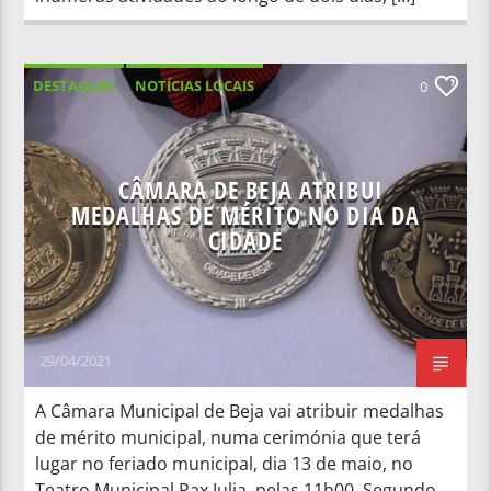
DESTAQUES
NOTÍCIAS LOCAIS
0
NOTÍCIAS NACIONAIS
CÂMARA DE BEJA ATRIBUI
MEDALHAS DE MÉRITO NO DIA DA
CIDADE
29/04/2021
A Câmara Municipal de Beja vai atribuir medalhas
de mérito municipal, numa cerimónia que terá
lugar no feriado municipal, dia 13 de maio, no
Teatro Municipal Pax Julia, pelas 11h00. Segundo