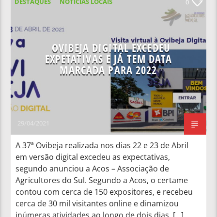
DESTAQUES
NOTÍCIAS LOCAIS
0
NOTÍCIAS NACIONAIS
OVIBEJA DIGITAL EXCEDEU
EXPETATIVAS E JÁ TEM DATA
MARCADA PARA 2022
29/04/2021
A 37ª Ovibeja realizada nos dias 22 e 23 de Abril
em versão digital excedeu as expectativas,
segundo anunciou a Acos – Associação de
Agricultores do Sul. Segundo a Acos, o certame
contou com cerca de 150 expositores, e recebeu
cerca de 30 mil visitantes online e dinamizou
inúmeras atividades ao longo de dois dias, […]