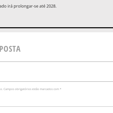
ado irá prolongar-se até 2028.
SPOSTA
do. Campos obrigatórios estão marcados com *