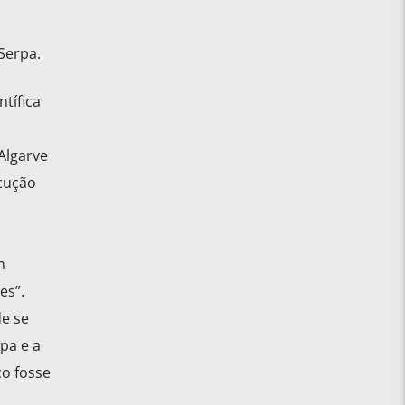
Serpa.
tífica
Algarve
cução
m
es”.
de se
pa e a
co fosse