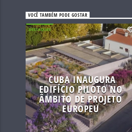
VOCÊ TAMBÉM PODE GOSTAR
DESTAQUES
0
CUBA INAUGURA
EDIFÍCIO PILOTO NO
ÂMBITO DE PROJETO
EUROPEU