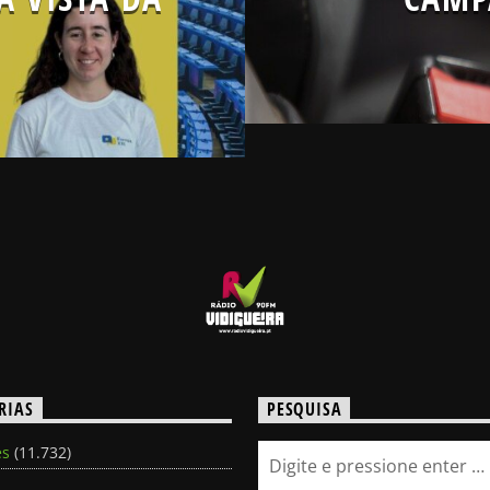
RIAS
PESQUISA
es
(11.732)