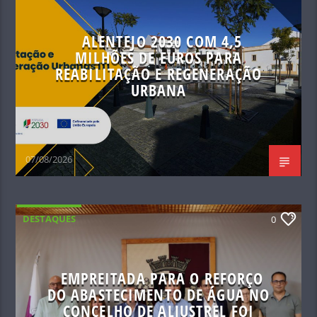
ALENTEJO 2030 COM 4,5
MILHÕES DE EUROS PARA
REABILITAÇÃO E REGENERAÇÃO
URBANA
07/08/2026
DESTAQUES
0
EMPREITADA PARA O REFORÇO
DO ABASTECIMENTO DE ÁGUA NO
CONCELHO DE ALJUSTREL FOI