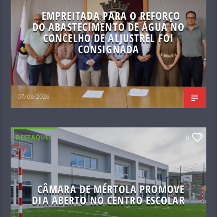
EMPREITADA PARA O REFORÇO
DO ABASTECIMENTO DE ÁGUA NO
CONCELHO DE ALJUSTREL FOI
CONSIGNADA
07/08/2026
DESTAQUES
0
CÂMARA DE MÉRTOLA PROMOVE
DIA ABERTO NO CENTRO ESCOLAR