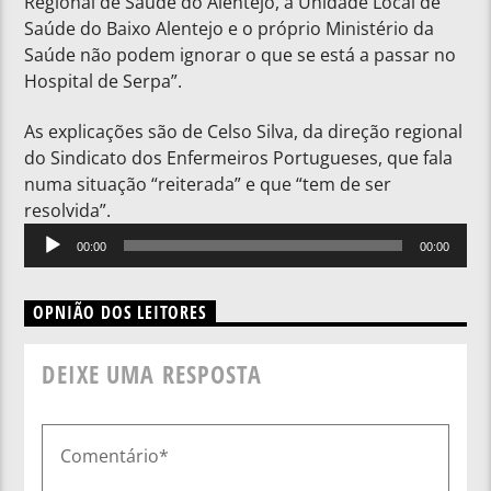
Regional de Saúde do Alentejo, a Unidade Local de
Saúde do Baixo Alentejo e o próprio Ministério da
Saúde não podem ignorar o que se está a passar no
Hospital de Serpa”.
As explicações são de Celso Silva, da direção regional
do Sindicato dos Enfermeiros Portugueses, que fala
numa situação “reiterada” e que “tem de ser
resolvida”.
Reprodutor
00:00
00:00
de
áudio
OPNIÃO DOS LEITORES
DEIXE UMA RESPOSTA