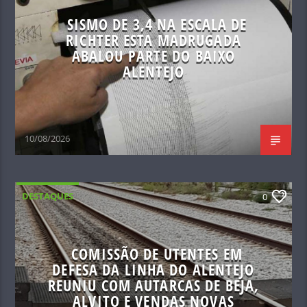
SISMO DE 3,4 NA ESCALA DE
RICHTER ESTA MADRUGADA
ABALOU PARTE DO BAIXO
ALENTEJO
10/08/2026
DESTAQUES
0
COMISSÃO DE UTENTES EM
DEFESA DA LINHA DO ALENTEJO
REUNIU COM AUTARCAS DE BEJA,
ALVITO E VENDAS NOVAS