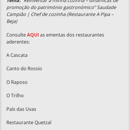
Tema:
“Reinventar a minha cozinha – dinâmicas de
promoção do património gastronómico” Saudade
Campião | Chef de cozinha (Restaurante A Pipa –
Beja)
Consulte
AQUI
as ementas dos restaurantes
aderentes:
A Cascata
Canto do Rossio
O Raposo
O Trilho
País das Uvas
Restaurante Quetzal