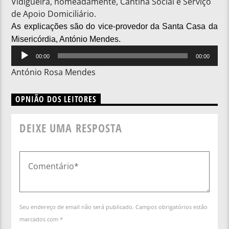
Vidigueira, nomeadamente, Cantina Social e Serviço
de Apoio Domiciliário.
As explicações são do vice-provedor da Santa Casa da
Misericórdia, António Mendes.
Reprodutor
00:00
00:00
de
António Rosa Mendes
áudio
OPNIÃO DOS LEITORES
DEIXE UMA RESPOSTA
Seu endereço de email não será publicado. Campos obrigatórios estão
marcados com *