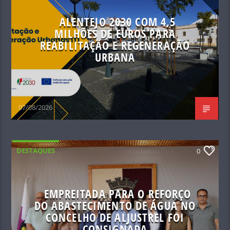
ALENTEJO 2030 COM 4,5
MILHÕES DE EUROS PARA
REABILITAÇÃO E REGENERAÇÃO
URBANA
07/08/2026
DESTAQUES
0
EMPREITADA PARA O REFORÇO
DO ABASTECIMENTO DE ÁGUA NO
CONCELHO DE ALJUSTREL FOI
CONSIGNADA