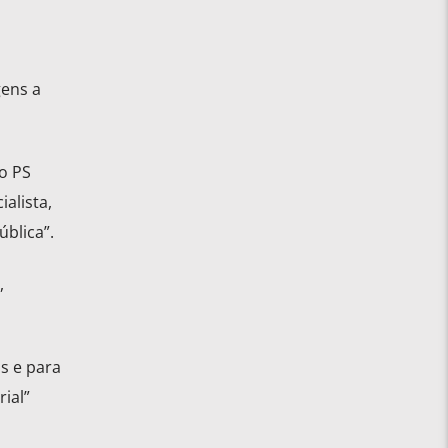
gens a
o PS
alista,
blica”.
,
s e para
ial”