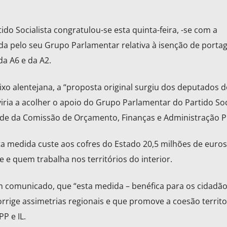
ido Socialista congratulou-se esta quinta-feira, -se com a
a pelo seu Grupo Parlamentar relativa à isenção de porta
a A6 e da A2.
ixo alentejana, a “proposta original surgiu dos deputados d
viria a acolher o apoio do Grupo Parlamentar do Partido Soci
e da Comissão de Orçamento, Finanças e Administração Pú
ta medida custe aos cofres do Estado 20,5 milhões de euros
 e quem trabalha nos territórios do interior.
m comunicado, que “esta medida – benéfica para os cidadão
rrige assimetrias regionais e que promove a coesão territor
P e IL.