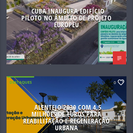
CUBA INAUGURA EDIFÍCIO
PILOTO NO ÂMBITO DE PROJETO
EUROPEU
07/08/2026
DESTAQUES
0
ALENTEJO 2030 COM 4,5
MILHÕES DE EUROS PARA
REABILITAÇÃO E REGENERAÇÃO
URBANA