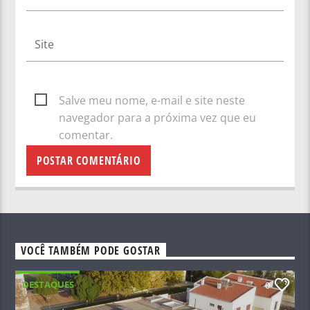
Salve meu nome, e-mail e site neste
navegador para a próxima vez que eu
comentar.
VOCÊ TAMBÉM PODE GOSTAR
DESTAQUES
0