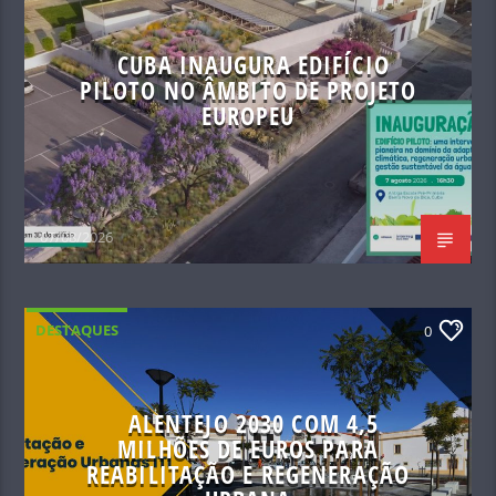
CUBA INAUGURA EDIFÍCIO
PILOTO NO ÂMBITO DE PROJETO
EUROPEU
07/08/2026
DESTAQUES
0
ALENTEJO 2030 COM 4,5
MILHÕES DE EUROS PARA
REABILITAÇÃO E REGENERAÇÃO