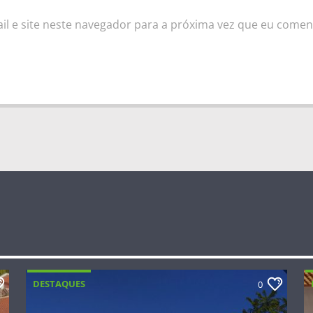
l e site neste navegador para a próxima vez que eu comen
DESTAQUES
0