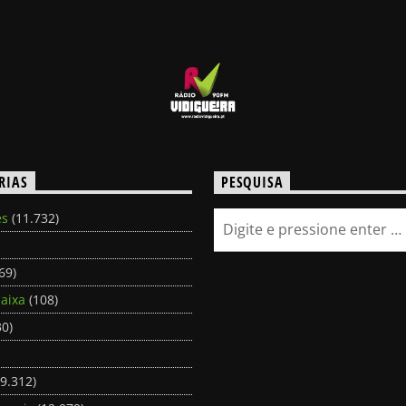
RIAS
PESQUISA
es
(11.732)
69)
aixa
(108)
0)
9.312)