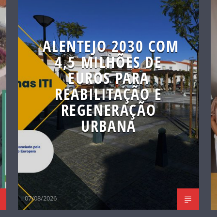
ALENTEJO 2030 COM
4,5 MILHÕES DE
EUROS PARA
REABILITAÇÃO E
REGENERAÇÃO
URBANA
07/08/2026