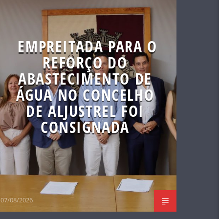
EMPREITADA PARA O
REFORÇO DO
ABASTECIMENTO DE
ÁGUA NO CONCELHO
DE ALJUSTREL FOI
CONSIGNADA
07/08/2026