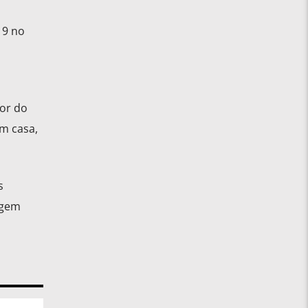
19 no
or do
m casa,
s
agem