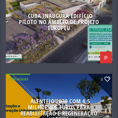
CUBA INAUGURA EDIFÍCIO
PILOTO NO ÂMBITO DE PROJETO
EUROPEU
07/08/2026
DESTAQUES
0
ALENTEJO 2030 COM 4,5
MILHÕES DE EUROS PARA
REABILITAÇÃO E REGENERAÇÃO