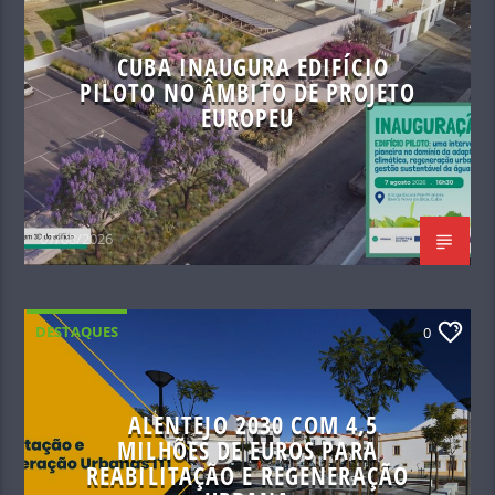
CUBA INAUGURA EDIFÍCIO
PILOTO NO ÂMBITO DE PROJETO
EUROPEU
07/08/2026
DESTAQUES
0
ALENTEJO 2030 COM 4,5
MILHÕES DE EUROS PARA
REABILITAÇÃO E REGENERAÇÃO