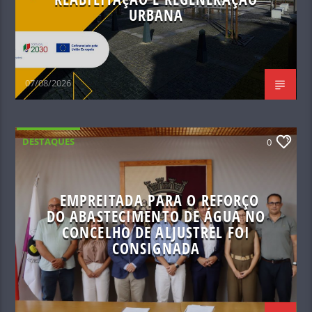
URBANA
07/08/2026
DESTAQUES
0
EMPREITADA PARA O REFORÇO
DO ABASTECIMENTO DE ÁGUA NO
CONCELHO DE ALJUSTREL FOI
CONSIGNADA