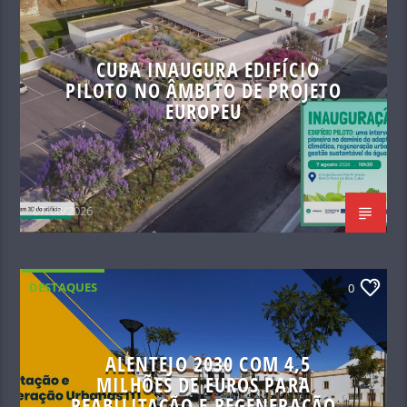
CUBA INAUGURA EDIFÍCIO
PILOTO NO ÂMBITO DE PROJETO
EUROPEU
07/08/2026
DESTAQUES
0
ALENTEJO 2030 COM 4,5
MILHÕES DE EUROS PARA
REABILITAÇÃO E REGENERAÇÃO