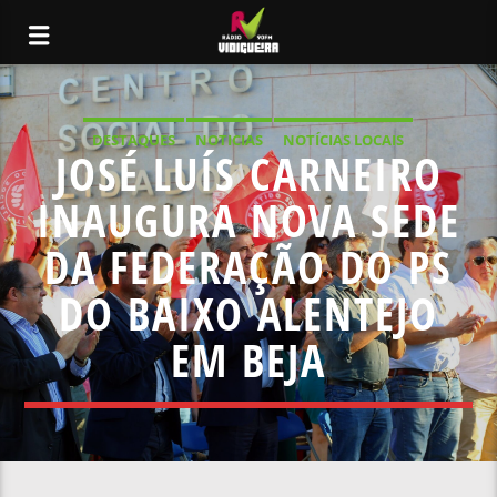
DESTAQUES
NOTICIAS
NOTÍCIAS LOCAIS
JOSÉ LUÍS CARNEIRO
NOTÍCIAS NACIONAIS
INAUGURA NOVA SEDE
DA FEDERAÇÃO DO PS
DO BAIXO ALENTEJO
EM BEJA