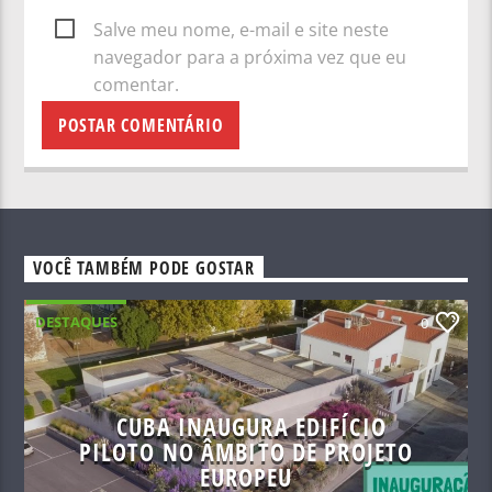
Salve meu nome, e-mail e site neste
navegador para a próxima vez que eu
comentar.
VOCÊ TAMBÉM PODE GOSTAR
DESTAQUES
0
CUBA INAUGURA EDIFÍCIO
PILOTO NO ÂMBITO DE PROJETO
EUROPEU