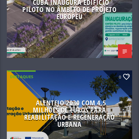
CUBA INAUGURA EDIFÍCIO
PILOTO NO ÂMBITO DE PROJETO
EUROPEU
07/08/2026
DESTAQUES
0
ALENTEJO 2030 COM 4,5
MILHÕES DE EUROS PARA
REABILITAÇÃO E REGENERAÇÃO
URBANA