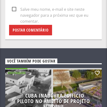
Salve meu nome, e-mail e site neste
navegador para a próxima vez que eu
comentar.
VOCÊ TAMBÉM PODE GOSTAR
DESTAQUES
0
CUBA INAUGURA EDIFÍCIO
PILOTO NO ÂMBITO DE PROJETO
EUROPEU