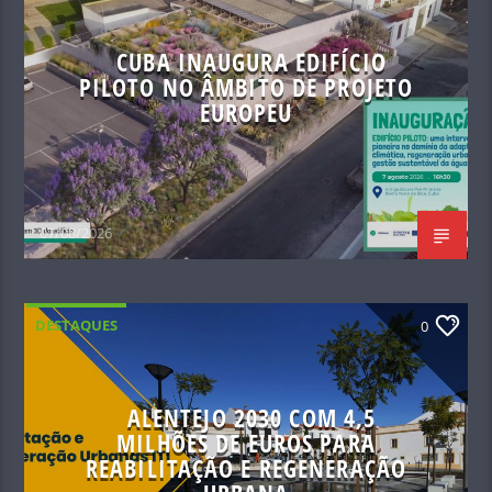
CUBA INAUGURA EDIFÍCIO
PILOTO NO ÂMBITO DE PROJETO
EUROPEU
07/08/2026
DESTAQUES
0
ALENTEJO 2030 COM 4,5
MILHÕES DE EUROS PARA
REABILITAÇÃO E REGENERAÇÃO