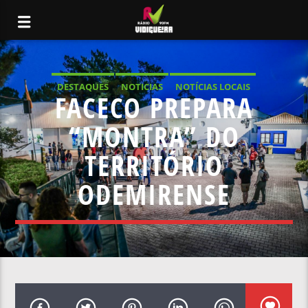
DESTAQUES
NOTICIAS
NOTÍCIAS LOCAIS
FACECO PREPARA
NOTÍCIAS NACIONAIS
“MONTRA” DO
TERRITÓRIO
ODEMIRENSE