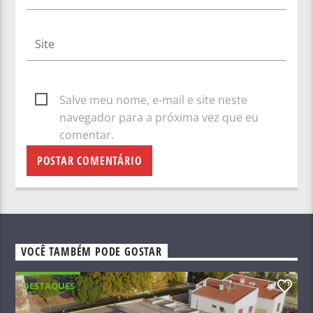
Salve meu nome, e-mail e site neste
navegador para a próxima vez que eu
comentar.
VOCÊ TAMBÉM PODE GOSTAR
DESTAQUES
0