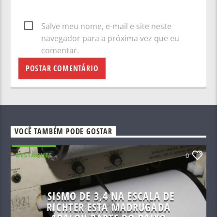
Salve meu nome, e-mail e site neste
navegador para a próxima vez que eu
comentar.
VOCÊ TAMBÉM PODE GOSTAR
DESTAQUES
0
SISMO DE 3,4 NA ESCALA DE
RICHTER ESTA MADRUGADA