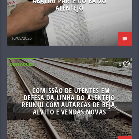
ABALOU PARTE DO BAIXO
ALENTEJO
10/08/2026
DESTAQUES
0
COMISSÃO DE UTENTES EM
DEFESA DA LINHA DO ALENTEJO
REUNIU COM AUTARCAS DE BEJA,
ALVITO E VENDAS NOVAS