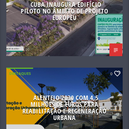
CUBA INAUGURA EDIFÍCIO
PILOTO NO ÂMBITO DE PROJETO
EUROPEU
07/08/2026
DESTAQUES
0
ALENTEJO 2030 COM 4,5
MILHÕES DE EUROS PARA
REABILITAÇÃO E REGENERAÇÃO
URBANA