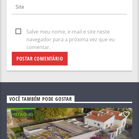
Salve meu nome, e-mail e site neste
navegador para a próxima vez que eu
comentar.
VOCÊ TAMBÉM PODE GOSTAR
DESTAQUES
0