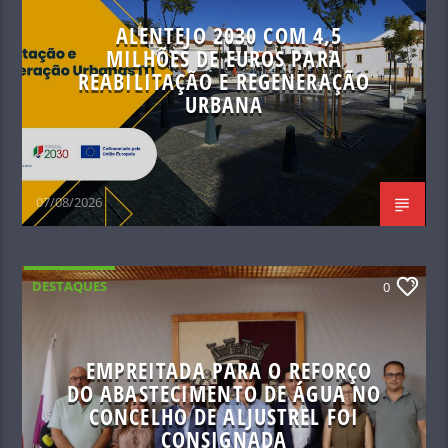
ALENTEJO 2030 COM 4,5
MILHÕES DE EUROS PARA
REABILITAÇÃO E REGENERAÇÃO
URBANA
07/08/2026
DESTAQUES
0
EMPREITADA PARA O REFORÇO
DO ABASTECIMENTO DE ÁGUA NO
CONCELHO DE ALJUSTREL FOI
CONSIGNADA