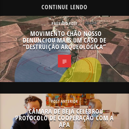
CONTINUE LENDO
PRÓXIMO POST
MOVIMENTO CHÃO NOSSO
DENUNCIOU MAIS UM CASO DE
“DESTRUIÇÃO ARQUEOLÓGICA”
POST ANTERIOR
CÂMARA DE BEJA CELEBROU
PROTOCOLO DE COOPERAÇÃO COM A
APA