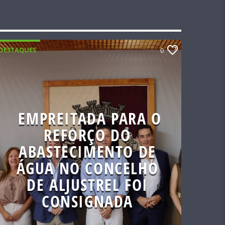
DESTAQUES
0
EMPREITADA PARA O
REFORÇO DO
ABASTECIMENTO DE
ÁGUA NO CONCELHO
DE ALJUSTREL FOI
CONSIGNADA