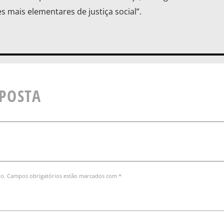
 mais elementares de justiça social”.
SPOSTA
do. Campos obrigatórios estão marcados com *