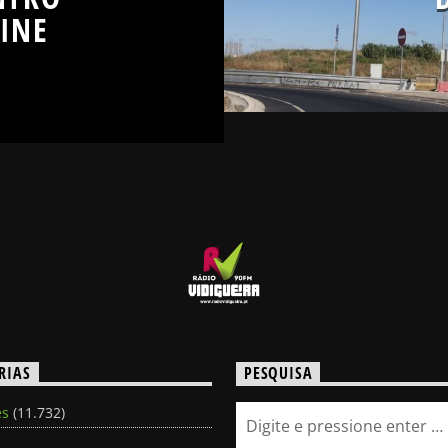
LINE
RIAS
PESQUISA
es
(11.732)