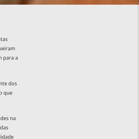
atas
queiram
m para a
nte dos
o que
ades na
adas
lidade