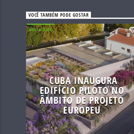
VOCÊ TAMBÉM PODE GOSTAR
DESTAQUES
0
CUBA INAUGURA
EDIFÍCIO PILOTO NO
ÂMBITO DE PROJETO
EUROPEU