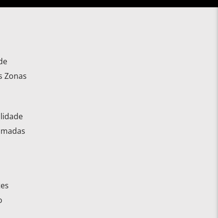
de
s Zonas
lidade
tomadas
tes
o