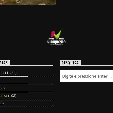
RIAS
PESQUISA
es
(11.732)
69)
aixa
(108)
0)