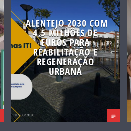
ALENTEJO 2030 COM
4,5 MILHÕES DE
EUROS PARA
REABILITAÇÃO E
REGENERAÇÃO
URBANA
07/08/2026