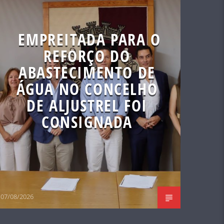
EMPREITADA PARA O
REFORÇO DO
ABASTECIMENTO DE
ÁGUA NO CONCELHO
DE ALJUSTREL FOI
CONSIGNADA
07/08/2026