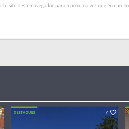
l e site neste navegador para a próxima vez que eu comen
DESTAQUES
0