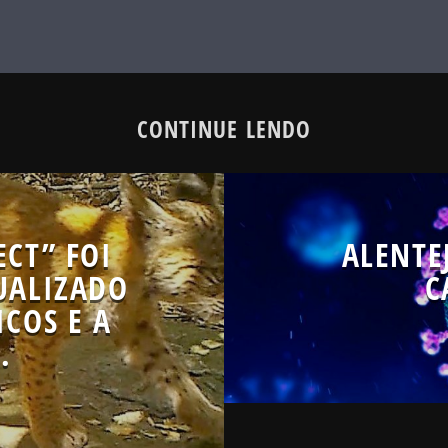
CONTINUE LENDO
CT” FOI
ALENTE
UALIZADO
C
ICOS E A
.