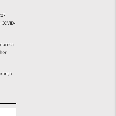
207
à COVID-
Empresa
lhor
urança