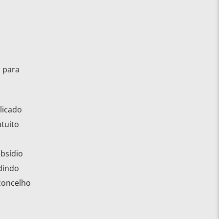
 para
licado
atuito
bsídio
dindo
concelho