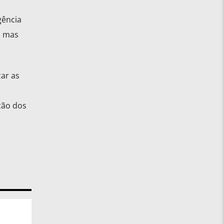
gência
, mas
ar as
ção dos