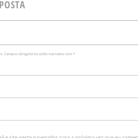
SPOSTA
do. Campos obrigatórios estão marcados com *
l e site neste navegador para a próxima vez que eu comen