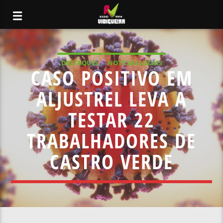
DESTAQUES
NOTÍCIAS LOCAIS
CASO POSITIVO EM
ALJUSTREL LEVA A
TESTAR 22
TRABALHADORES DE
CASTRO VERDE